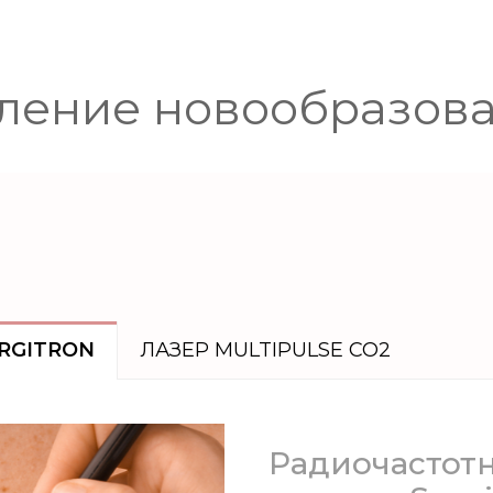
ление новообразов
RGITRON
ЛАЗЕР MULTIPULSE СО2
Радиочастот