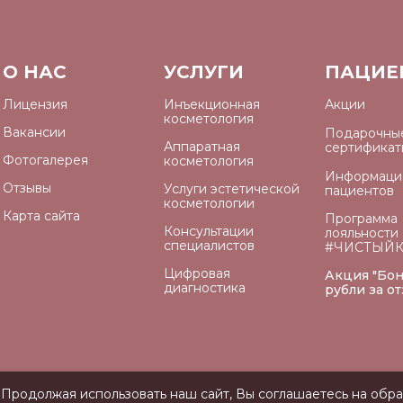
О НАС
УСЛУГИ
ПАЦИЕ
Лицензия
Инъекционная
Акции
косметология
Вакансии
Подарочны
Аппаратная
сертификат
Фотогалерея
косметология
Информаци
Отзывы
Услуги эстетической
пациентов
косметологии
Карта сайта
Программа
Консультации
лояльности
специалистов
#ЧИСТЫЙ
Цифровая
Акция "Бо
диагностика
рубли за о
Продолжая использовать наш сайт, Вы соглашаетесь на обр