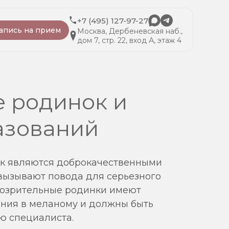
+7 (495) 127-97-27
апись на прием
Москва, Дербеневская наб.,
дом 7, стр. 22, вход А, этаж 4
 родинок и
азований
к являются доброкачественными
вызывают повода для серьезного
дозрительные родинки имеют
ния в меланому и должны быть
ю специалиста.