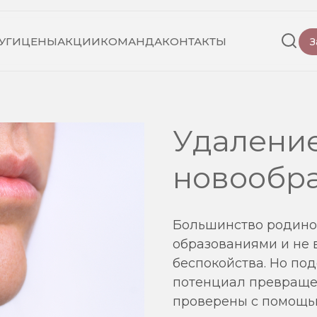
УГИ
ЦЕНЫ
АКЦИИ
КОМАНДА
КОНТАКТЫ
З
Удаление
новообр
Большинство родино
образованиями и не 
беспокойства. Но по
потенциал превраще
проверены с помощь