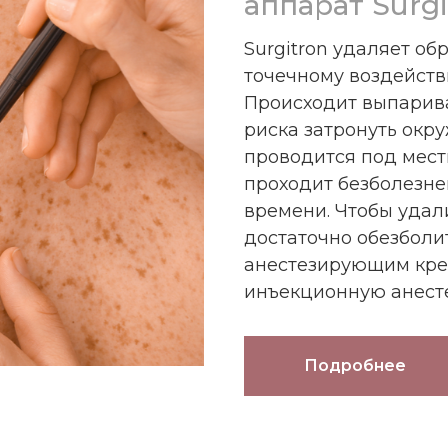
аппарат Surgi
Surgitron удаляет об
точечному воздейств
Происходит выпарив
риска затронуть окр
проводится под мест
проходит безболезн
времени. Чтобы удал
достаточно обезболи
анестезирующим крем
инъекционную анест
Подробнее