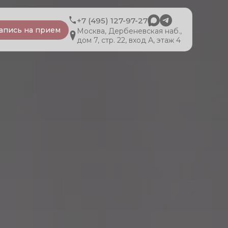
+7 (495) 127-97-27
апись на прием
Москва, Дербеневская наб.,
дом 7, стр. 22, вход А, этаж 4