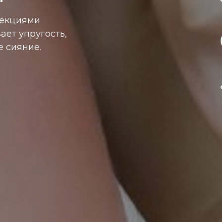
ъекциями
ает упругость,
 сияние.